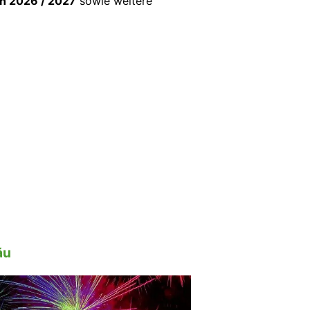
n 2026 / 2027
sowie weitere
ău