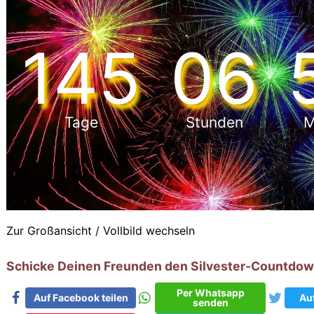
145
06
Tage
Stunden
M
Zur Großansicht / Vollbild wechseln
Schicke Deinen Freunden den Silvester-Countdow
Per Whatsapp
Auf Facebook teilen
Auf
senden