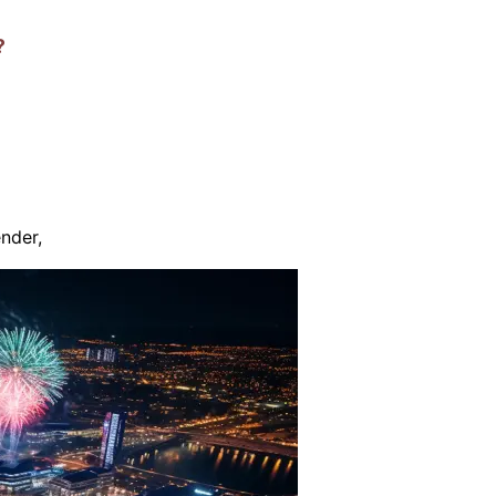
?
nder
,