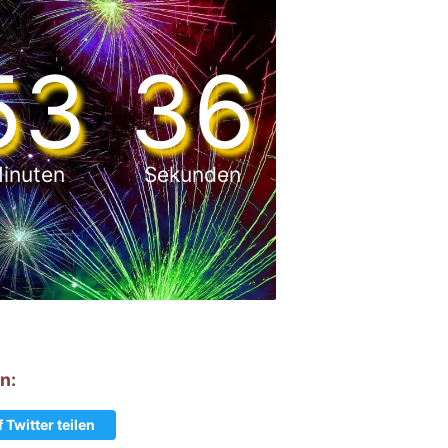
53
35
inuten
Sekunden
n:
 Twitter teilen