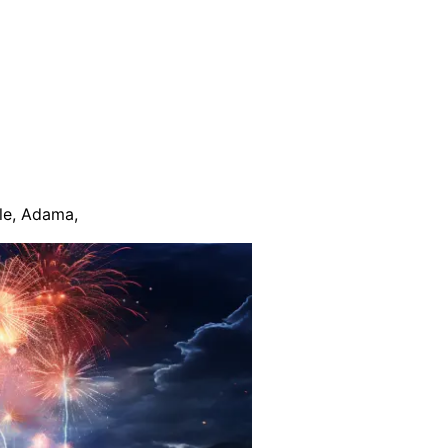
le
,
Adama
,