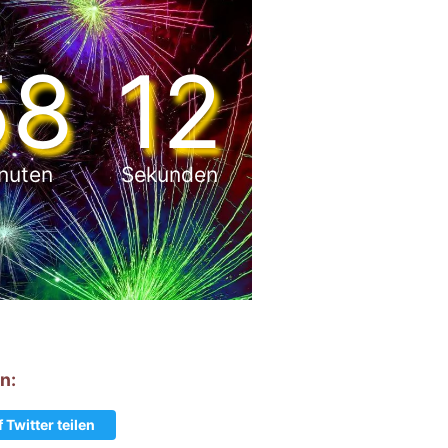
58
10
nuten
Sekunden
n:
 Twitter teilen