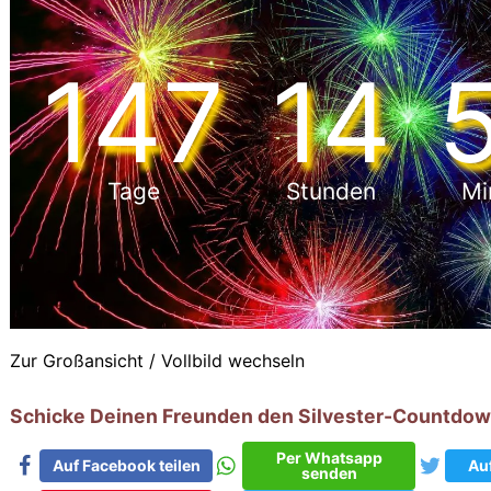
147
14
Tage
Stunden
Mi
Zur Großansicht / Vollbild wechseln
Schicke Deinen Freunden den Silvester-Countdow
Per Whatsapp
Auf Facebook teilen
Auf
senden