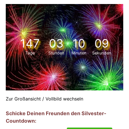
147
03
10
08
Tage
Stunden
Minuten
Sekunden
Zur Großansicht / Vollbild wechseln
Schicke Deinen Freunden den Silvester-
Countdown: