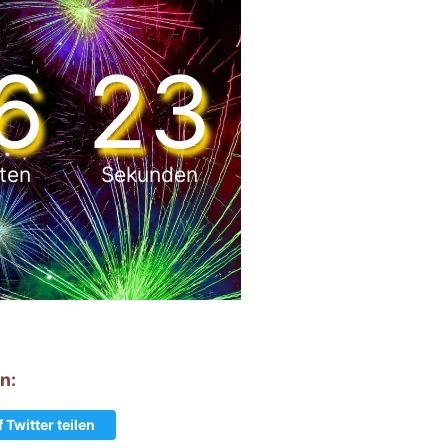
6
21
uten
Sekunden
n:
 Twitter teilen