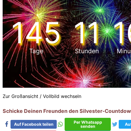
145
11
1
Tage
Stunden
Min
Zur Großansicht / Vollbild wechseln
Schicke Deinen Freunden den Silvester-Countdow
Per Whatsapp
Auf Facebook teilen
Auf
senden