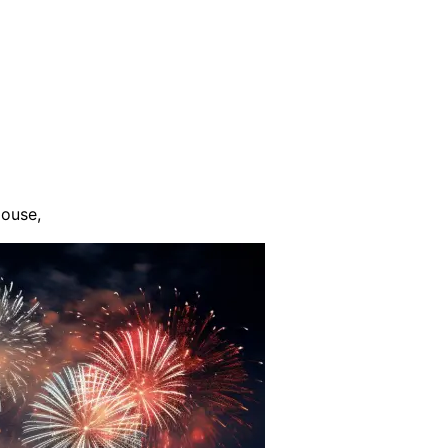
louse
,