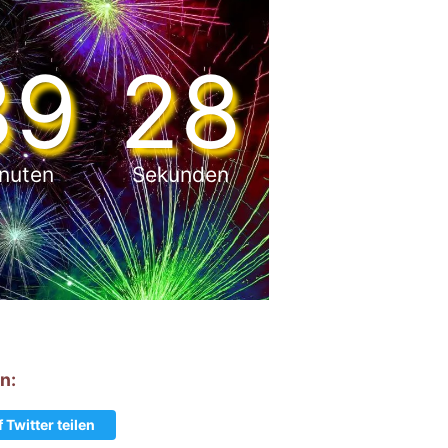
39
27
nuten
Sekunden
n:
 Twitter teilen