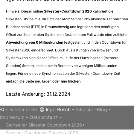
Hinweis: Dieser online
Silvester-Countdown 2026
kalibriert die
Silvester-Uhr beim Aufruf mit der Atomzeit der Physikalisch-Technischen
Bundesanstalt (PTB) in Braunschweig und legt dann den benötigten
Offset zur Ihrer lokalen Systemzeit fest. In Ihrem Fall wurde eine zeitliche
Abweichung von
0
Millisekunden
festgestellt und in den Countdown für
Silvester 2026 eingerechnet. Durch Auslastungen von Browser und
System kann sich dieser Offset im Laufe der Nutzungszeit (mehrere
Stunden) ändern, sollte aber in Bereich von wenigen Millisekunden
liegen. Für eine neue Synchronisation der Silvester-Countdown-Zeit
einfach die Seite neu laden oder
hier klicken
.
Letzte Änderung: 31.12.2024
©
silvester.rocks
@ Ingo Busch -
Silvester-Blog
-
Impressum
-
Datenschutz
-
Startseite
Silvester Countdown 2026
Silvester Countdown Sarajevo 2026