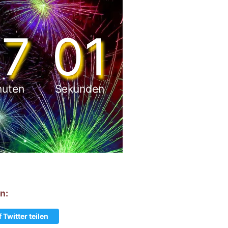
7
00
uten
Sekunden
n:
 Twitter teilen