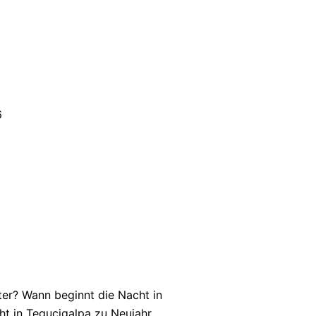
6
ter? Wann beginnt die Nacht in
t in Tegucigalpa zu Neujahr