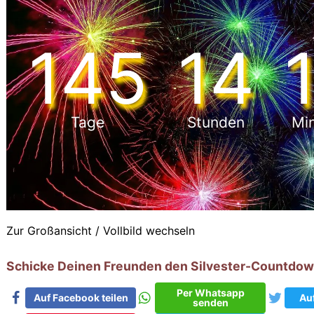
145
14
1
Tage
Stunden
Min
Zur Großansicht / Vollbild wechseln
Schicke Deinen Freunden den Silvester-Countdow
Per Whatsapp
Auf Facebook teilen
Auf
senden