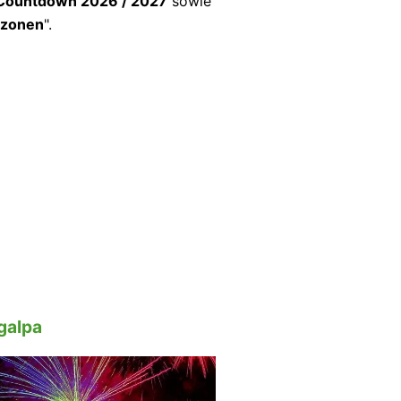
 Countdown 2026 / 2027
sowie
itzonen
".
galpa