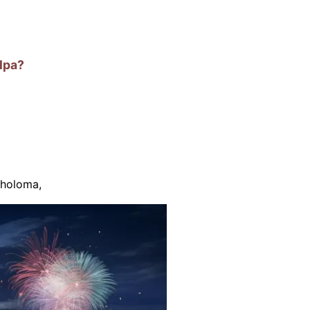
lpa?
holoma
,